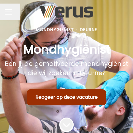
Pagina delen
CARRIÈREMENU
MONDHYGIËNIST
·
DEURNE
Mondhygiënist
Ben jij de gemotiveerde mondhygiënist
die wij zoeken in Deurne?
Reageer op deze vacature